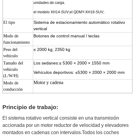
unidades de carga.
el modelo XH14-SUV;
el QDMY-XH16-SUV;
Sistema de estacionamiento automático rotativo
El tipo
vertical
Botones de control manual / teclas
Modo de
funcionamiento
≤ 2000 kg; 2350 kg
Peso del
vehículo
Los sedanes:
≤ 5300 × 2000 × 1550 mm
Tamaño del
vehículo
Vehículos deportivos: ≤5300 × 2000 × 2000 mm
(L/W/H)
Motor y cadena
Modo de
conducción
Potencia del
5.5-22KW
motor
Principio de trabajo:
Velocidad del
Entre 4 y 6 m/min
motor
El sistema rotativo vertical consiste en una transmisión
Tiempo máximo
55 a 145 años
accionada por un motor reductor de velocidad y elevadores
de recogida
montados en cadenas con intervalos.Todos los coches