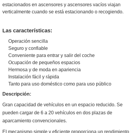
Voltado de
110V/220V/ 240V/380V (personalizado)
estacionados en ascensores y ascensores vacíos viajan
trabajo
verticalmente cuando se está estacionando o recogiendo.
Dispositivo de
- ¿ Qué?
protección
Sistema de
El PCL
Las características:
control
Operación sencilla
Término de
12 meses para las piezas clave eléctricas, 5 años para la
Seguro y confiable
garantía
estructura
Conveniente para entrar y salir del coche
Tiempo de
Entre 30 y 60 días
entrega
Ocupación de pequeños espacios
Tamaño exterior
Por favor, vea las dimensiones de abajo
Hermosa y de moda en apariencia
Paquete
Cuadro de acero y película de espuma
Instalación fácil y rápida
Tratamiento de
De alta calidad
anti-corrosión
Pintado o galvanizado
Tanto para uso doméstico como para uso público
la superficie
tratamiento (opcional)
Descripción:
El color
Rojo, Azul, Gris, Amarillo, etc. (para uso personal)
de
Gran capacidad de vehículos en un espacio reducido. Se
acuerdo
pueden cargar de 6 a 20 vehículos en dos plazas de
En el
demanda de los usuarios)
aparcamiento convencionales.
Certificación
ISO9001 y CE
El mecanismo simple y eficiente proporciona un rendimiento