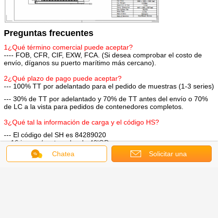
Preguntas frecuentes
1¿Qué término comercial puede aceptar?
---- FOB, CFR, CIF, EXW, FCA. (Si desea comprobar el costo de
envío, díganos su puerto marítimo más cercano).
2¿Qué plazo de pago puede aceptar?
--- 100% TT por adelantado para el pedido de muestras (1-3 series)
--- 30% de TT por adelantado y 70% de TT antes del envío o 70%
de LC a la vista para pedidos de contenedores completos.
3¿Qué tal la información de carga y el código HS?
--- El código del SH es 84289020
-- 16 juegos/contenedor de 40'GP
Chatea
Solicitar una
4¿Qué tal el tiempo de entrega?
-- 30 días (en temporada alta, en 45 días),
cotización
5¿Puedes proporcionar servicio OEM?
--Sí, podemos proporcionar el servicio OEM de acuerdo con el
requisito del cliente;
6¿Puedes hacer un diseño para nuestra tierra?