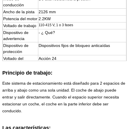
conducción
Ancho de la pista
2126 mm
Potencia del motor
2.2KW
110-415 V, 1 o 3 fases
Voltado de trabajo
Dispositivo de
- ¿ Qué?
advertencia
Dispositivo de
Dispositivos fijos de bloqueo anticaídas
protección
Voltado del
Acción 24
sistema de control
espesor de la
≥ 200 mm
Principio de trabajo:
plataforma del
Este sistema de estacionamiento está diseñado para 2 espacios de
vehículo
arriba y abajo como una sola unidad. El coche de abajo puede
Tamaño exterior
Por favor, vea las dimensiones de abajo
entrar y salir directamente. Cuando el espacio superior necesita
Peso de la
No más
Por ejemplo:
máquina
estacionar un coche, el coche en la parte inferior debe ser
Tratamiento de la
Pintura anticorrosiva de alta calidad
conducido.
superficie
o tratamiento galvanizado en caliente
Las características:
El color
Rojo, azul, gris, amarillo, etc. (opcional)
)