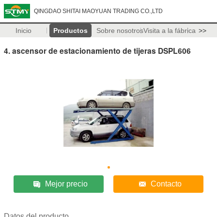
QINGDAO SHITAI MAOYUAN TRADING CO.,LTD
Inicio
Productos
Sobre nosotros
Visita a la fábrica
>>
4. ascensor de estacionamiento de tijeras DSPL606
Mejor precio
Contacto
Datos del producto