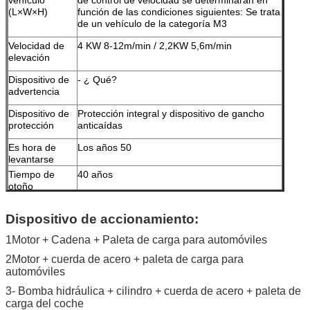
(L×W×H)
función de las condiciones siguientes:
Se trata
de un vehículo de la categoría M3
Velocidad de
4 KW 8-12m/min / 2,2KW 5,6m/min
elevación
Dispositivo de
- ¿ Qué?
advertencia
Dispositivo de
Protección integral y dispositivo de gancho
protección
anticaídas
Es hora de
Los años 50
levantarse
Tiempo de
40 años
otoño
Ruido en el
Se trata de un sistema de control de las
trabajo
emisiones.
Dispositivo de accionamiento:
Válvulas
220V/240V/380V (Personalizado para la
1Motor + Cadena + Paleta de carga para automóviles
demanda de diferentes países)
2Motor + cuerda de acero + paleta de carga para
Potencia del
2.2-3.7KW
automóviles
motor
Presión de
16 MPa
3- Bomba hidráulica + cilindro + cuerda de acero + paleta de
trabajo máxima
carga del coche