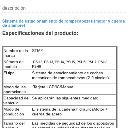
descripción
Sistema de estacionamiento de rompecabezas (motor y cuerda
de alambre)
Especificaciones del producto:
Nombre de la
STMY
marca
Número de
PSH2, PSH3, PSH4, PSH5, PSH6, PSH7, PSH8,
modelo.
PSH9
El tipo
Sistema de estacionamiento de coches
mecánicos de rompecabezas (2-9 niveles)
Modo de las
Tarjeta LCD/IC/Manual
operaciones
Capacidad del
Se aplicarán las siguientes medidas:
vehículo
Modo de
El sistema de la cadena hidráulica
Motor +
conducción
cuerda de acero
Tamaño del
Las medidas de seguridad de los dispositivos
vehículo
de control de velocidad se determinarán en