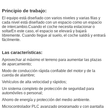
Indicación del
Diagnóstico de fallas por ordenador, pantalla
mal
de cristal líquido
Principio de trabajo:
funcionamiento
Tratamiento
Tratamiento galvanizado y pintura
El equipo está diseñado con varios niveles y varias filas y
anticorrosiva de alta calidad
cada nivel está diseñado con un espacio como un espacio
de intercambio.Cuando el coche necesita estacionar o
El color
Rojo, Azul, Gris, Amarillo, etc. (para uso
soltarEn este caso, el espacio se elevará y bajará
personal)
libremente. Cuando llegue al suelo, el coche saldrá y entrará
de acuerdo con la demanda de los usuarios)
fácilmente.
Certificación
ISO9001 y CE
Las características:
Aprovechar al máximo el terreno para aumentar las plazas
de aparcamiento;
Modo de conducción rápida confiable del motor y de la
cuerda de alambre;
Vehículos de alta velocidad y rápidos;
Un sistema completo de protección de seguridad para
automóviles o personal;
Ahorro de energía y protección del medio ambiente.
Microcontrolador PLC avanzado programado y con pantalla