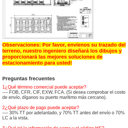
Observaciones: Por favor, envíenos su trazado del
terreno, nuestro ingeniero diseñará los dibujos y
proporcionará las mejores soluciones de
estacionamiento para usted!
Preguntas frecuentes
1¿Qué término comercial puede aceptar?
---- FOB, CFR, CIF, EXW, FCA. (Si desea comprobar el costo
de envío, díganos su puerto marítimo más cercano).
2¿Qué plazo de pago puede aceptar?
---- 30% TT por adelantado, y 70% TT antes del envío o 70%
LC a la vista.